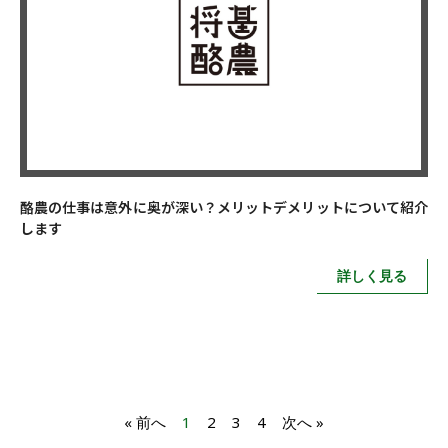
酪農の仕事は意外に奥が深い？メリットデメリットについて紹介
します
詳しく見る
« 前へ
1
2
3
4
次へ »