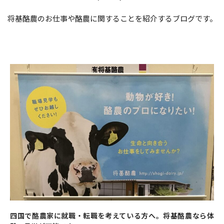
将基酪農のお仕事や酪農に関することを紹介するブログです。
ペ
ペ
ペ
ペ
ー
ー
ー
ー
ジ
ジ
ジ
ジ
四国で酪農家に就職・転職を考えている方へ。将基酪農なら体