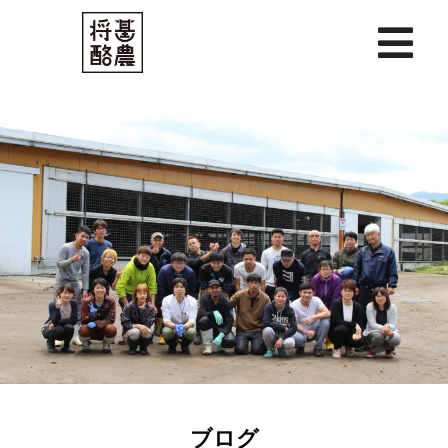
内
容
を
ス
キ
ッ
プ
ブログ