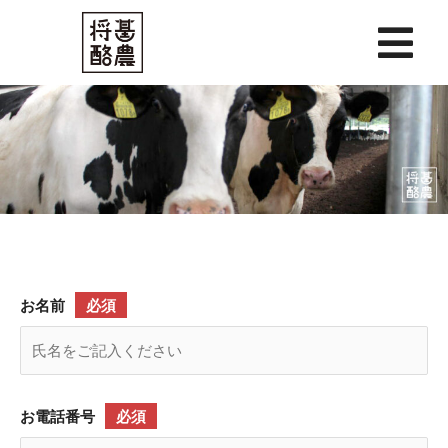
内
容
を
ス
キ
ッ
プ
お名前
必須
お電話番号
必須