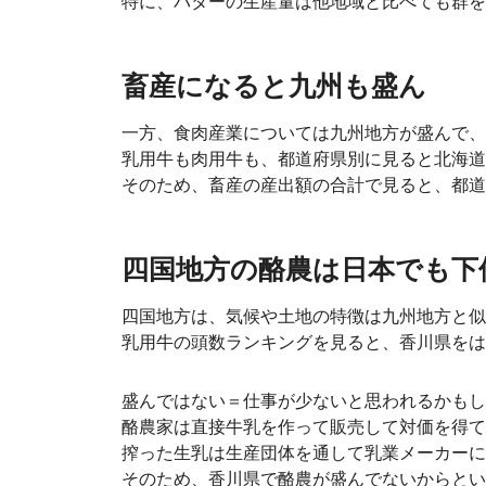
特に、バターの生産量は他地域と比べても群を
畜産になると九州も盛ん
一方、食肉産業については九州地方が盛んで、
乳用牛も肉用牛も、都道府県別に見ると北海道
そのため、畜産の産出額の合計で見ると、都道
四国地方の酪農は日本でも下
四国地方は、気候や土地の特徴は九州地方と似
乳用牛の頭数ランキングを見ると、香川県をは
盛んではない＝仕事が少ないと思われるかもし
酪農家は直接牛乳を作って販売して対価を得て
搾った生乳は生産団体を通して乳業メーカーに
そのため、香川県で酪農が盛んでないからとい