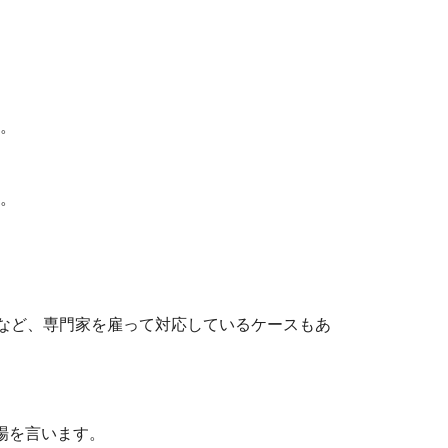
。
。
師など、専門家を雇って対応しているケースもあ
農場を言います。