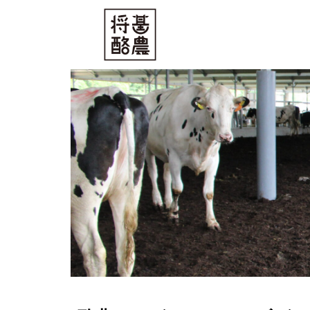
内
容
を
ス
キ
ッ
プ