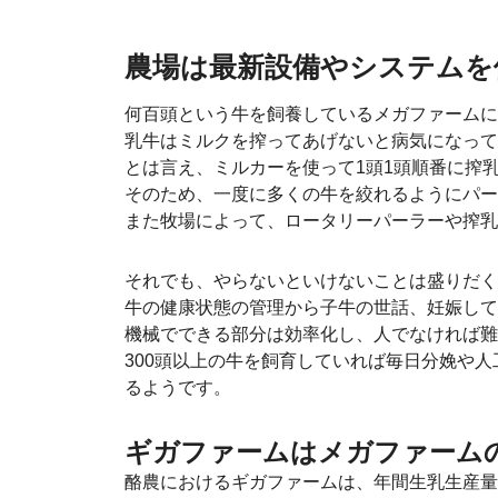
農場は最新設備やシステムを
何百頭という牛を飼養しているメガファームに
乳牛はミルクを搾ってあげないと病気になって
とは言え、ミルカーを使って1頭1頭順番に搾
そのため、一度に多くの牛を絞れるようにパー
また牧場によって、ロータリーパーラーや搾乳
それでも、やらないといけないことは盛りだく
牛の健康状態の管理から子牛の世話、妊娠して
機械でできる部分は効率化し、人でなければ難
300頭以上の牛を飼育していれば毎日分娩や
るようです。
ギガファームはメガファームの
酪農におけるギガファームは、年間生乳生産量が1