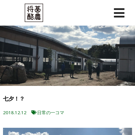
内
容
を
ス
キ
ッ
プ
七夕！？
2018.12.12
日常の一コマ