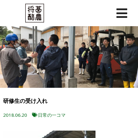
内
容
を
ス
キ
ッ
プ
研修生の受け入れ
2018.06.20
日常の一コマ